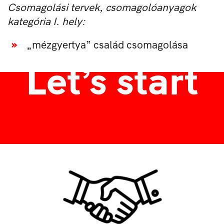
Csomagolási tervek, csomagolóanyagok
kategória I. hely:
„mézgyertya” család csomagolása
Let’s start