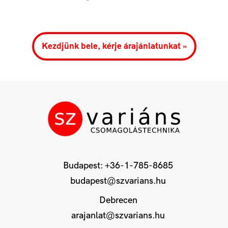
Kezdjünk bele, kérje árajánlatunkat »
Budapest:
+36-1-785-8685
budapest@szvarians.hu
Debrecen
arajanlat@szvarians.hu