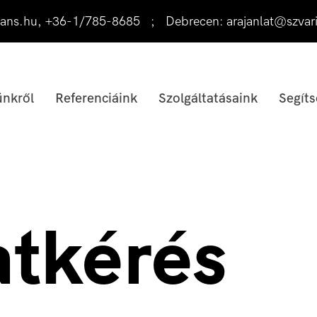
ans.hu
,
+36-1/785-8685
;
Debrecen:
arajanlat@szvar
nkről
Referenciáink
Szolgáltatásaink
Segíts
atkérés