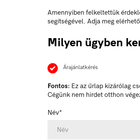
Amennyiben felkeltettük érdeklő
segítségével. Adja meg elérhet
Milyen ügyben ke
Árajánlatkérés
Fontos:
Ez az űrlap kizárólag c
Cégünk nem hirdet otthon vég
Név*