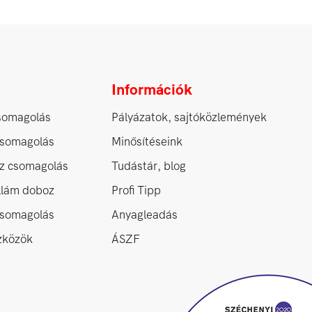
Információk
somagolás
Pályázatok, sajtóközlemények
csomagolás
Minősítéseink
z csomagolás
Tudástár, blog
ullám doboz
Profi Tipp
 csomagolás
Anyagleadás
zközök
ÁSZF