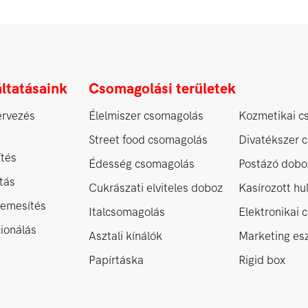
ltatásaink
Csomagolási területek
ervezés
Élelmiszer csomagolás
Kozmetikai c
Street food csomagolás
Divatékszer 
ítés
Édesség csomagolás
Postázó dobo
tás
Cukrászati elviteles doboz
Kasírozott h
nemesítés
Italcsomagolás
Elektronikai
ionálás
Asztali kínálók
Marketing es
Papírtáska
Rigid box