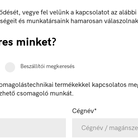
dését, vegye fel velünk a kapcsolatot az alábbi
őségeit és munkatársaink hamarosan válaszolna
res minket?
Beszállítói megkeresés
somagolástechnikai termékekkel kapcsolatos me
ezhető csomagoló munkát.
Cégnév*