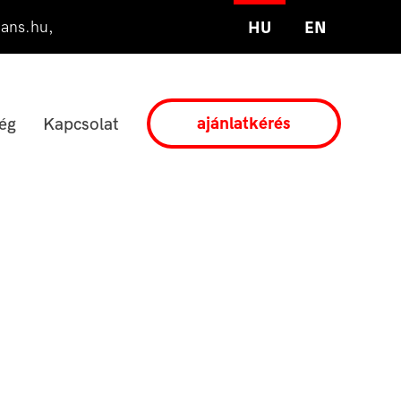
ians.hu
,
HU
EN
ajánlatkérés
ég
Kapcsolat