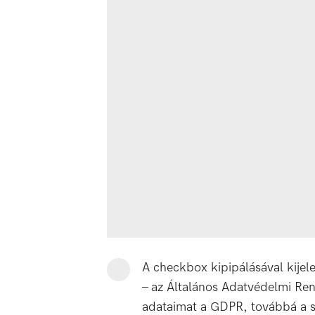
A checkbox kipipálásával kije
– az Általános Adatvédelmi Re
adataimat a GDPR, továbbá a saj