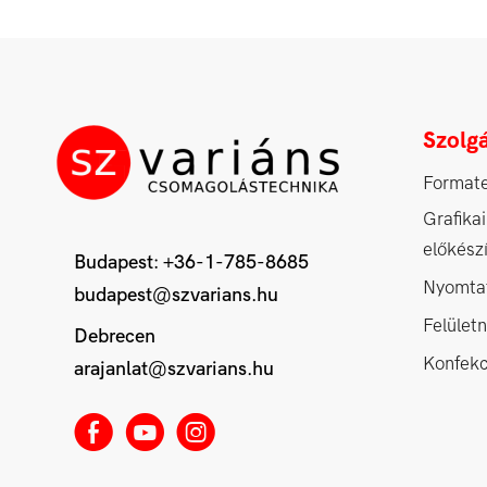
Szolgá
Format
Grafikai
előkész
Budapest:
+36-1-785-8685
Nyomta
budapest@szvarians.hu
Felület
Debrecen
Konfekc
arajanlat@szvarians.hu
E
M
Q