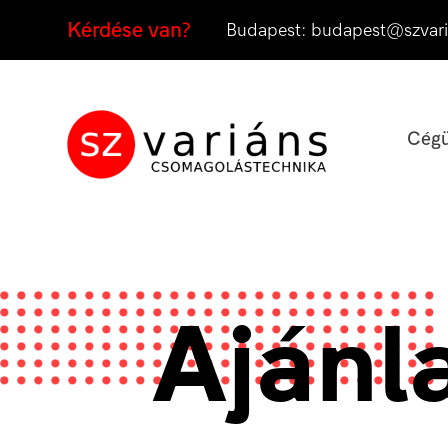
Kérdése van?
Budapest:
budapest@szvari
Cégü
Ajánl