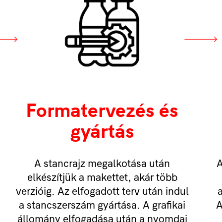
Formatervezés és
gyártás
A stancrajz megalkotása után
A
elkészítjük a makettet, akár több
verzióig. Az elfogadott terv után indul
a
a stancszerszám gyártása. A grafikai
A
állomány elfogadása után a nyomdai