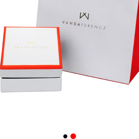
Zsinórfüles tasak és ajándékdoboz