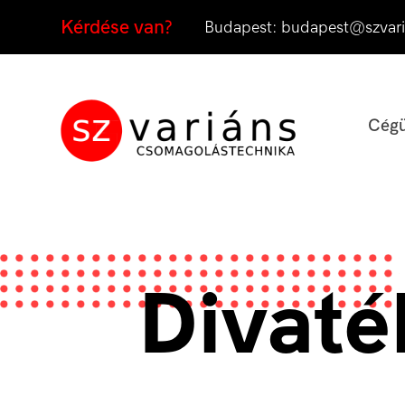
Kérdése van?
Budapest:
budapest@szvari
Cégü
Divaté