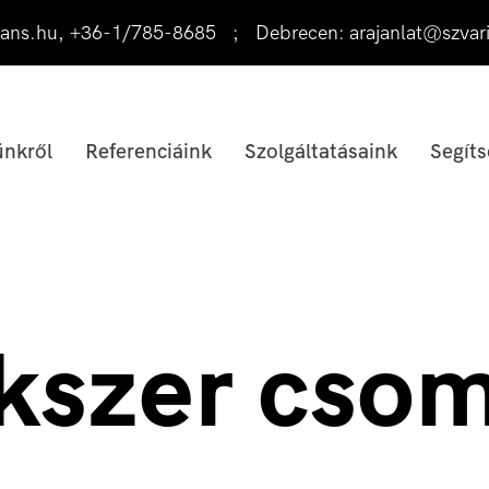
ans.hu
,
+36-1/785-8685
;
Debrecen:
arajanlat@szvar
nkről
Referenciáink
Szolgáltatásaink
Segíts
kszer cso