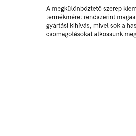
A megkülönböztető szerep kiemel
termékméret rendszerint magas t
gyártási kihívás, mivel sok a h
csomagolásokat alkossunk meg,