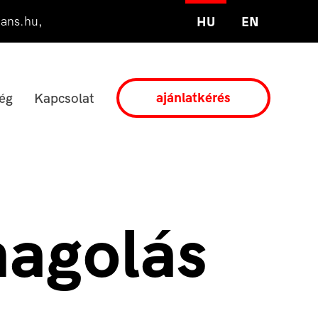
ians.hu
,
HU
EN
ajánlatkérés
ég
Kapcsolat
magolás