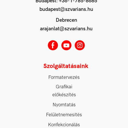
Budapest:
+36-1-785-8685
budapest@szvarians.hu
Debrecen
arajanlat@szvarians.hu
E
M
Q
Szolgáltatásaink
Formatervezés
Grafikai
előkészítés
Nyomtatás
Felületnemesítés
Konfekcionálás