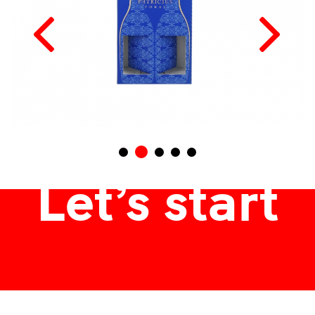
italdoboz
Let’s start