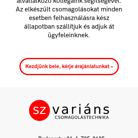
alvállalkozó kollégáink segítségével.
Az elkészült csomagolásokat minden
esetben felhasználásra kész
állapotban szállítjuk és adjuk át
ügyfeleinknek.
Kezdjünk bele, kérje árajánlatunkat »