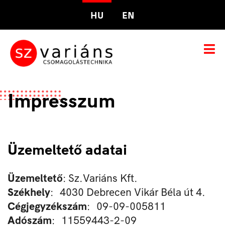
HU
EN
Impresszum
Üzemeltető adatai
Üzemeltető
: Sz.Variáns Kft.
Székhely
: 4030 Debrecen Vikár Béla út 4.
Cégjegyzékszám
: 09-09-005811
Adószám
: 11559443-2-09