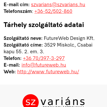
E-mail cím:
szvarians@szvarians.hu
Telefonszám
:
+36-52/502-860
Tárhely szolgáltató adatai
Szolgáltató neve:
FutureWeb Design Kft.
Szolgáltató címe:
3529 Miskolc, Csabai
kapu 55. 2. em. 3.
Telefon:
+36 70/397-3-297
E-mail:
info@futureweb.hu
Web:
http://www.futureweb.hu/