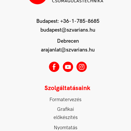
Budapest:
+36-1-785-8685
budapest@szvarians.hu
Debrecen
arajanlat@szvarians.hu
E
M
Q
Szolgáltatásaink
Formatervezés
Grafikai
előkészítés
Nyomtatás