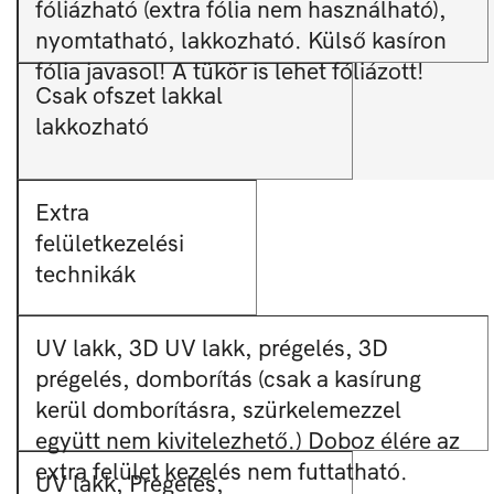
fóliázható (extra fólia nem használható),
nyomtatható, lakkozható. Külső kasíron
fólia javasol! A tükör is lehet fóliázott!
Csak ofszet lakkal
lakkozható
Extra
felületkezelési
technikák
UV lakk, 3D UV lakk, prégelés, 3D
prégelés, domborítás (csak a kasírung
kerül domborításra, szürkelemezzel
együtt nem kivitelezhető.) Doboz élére az
extra felület kezelés nem futtatható.
UV lakk, Prégelés,