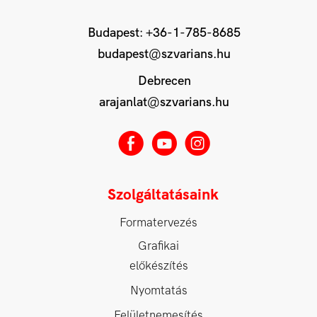
Budapest:
+36-1-785-8685
budapest@szvarians.hu
Debrecen
arajanlat@szvarians.hu
E
M
Q
Szolgáltatásaink
Formatervezés
Grafikai
előkészítés
Nyomtatás
Felületnemesítés