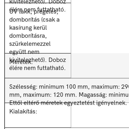
kivitelezhető). Doboz
élére nem futtatható.
UV lakk, prégelés,
domborítás (csak a
kasírung kerül
domborításra,
szürkelemezzel
együtt nem
kivitelezhető). Doboz
Méretek:
élére nem futtatható.
Szélesség: minimum 100 mm, maximum: 29
mm, maximum: 120 mm. Magasság: minim
Ettől eltérő méretek egyeztetést igényelnek.
Kialakítás: