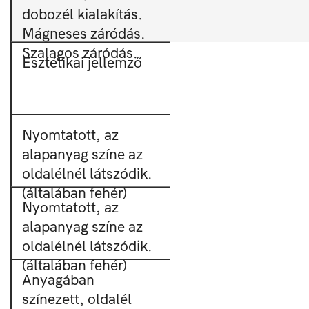
dobozél kialakítás.
Mágneses záródás.
Szalagos záródás.
Esztétikai jellemző
Nyomtatott, az
alapanyag színe az
oldalélnél látszódik.
(általában fehér)
Nyomtatott, az
alapanyag színe az
oldalélnél látszódik.
(általában fehér)
Anyagában
színezett, oldalél