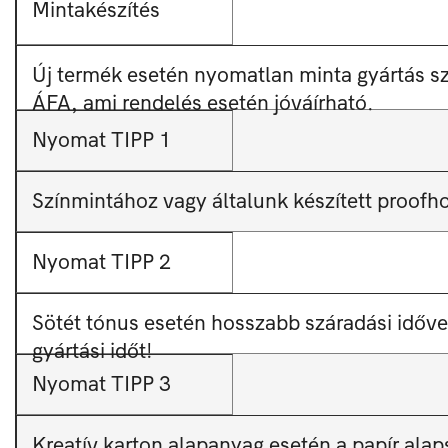
Mintakészítés
Új termék esetén nyomatlan minta gyártás s
ÁFA, ami rendelés esetén jóváírható.
Nyomat TIPP 1
Színmintához vagy általunk készített proofh
Nyomat TIPP 2
Sötét tónus esetén hosszabb száradási időve
gyártási időt!
Nyomat TIPP 3
Kreatív karton alapanyag esetén a papír ala