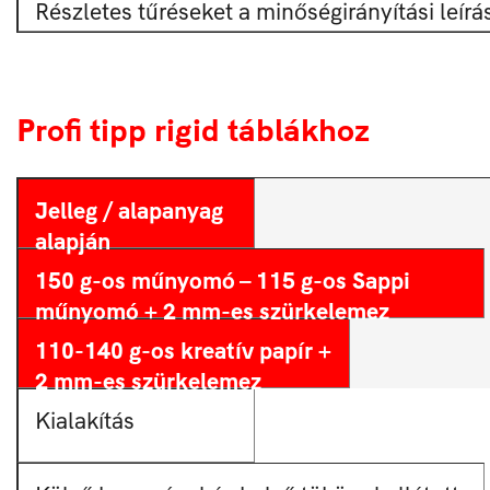
Részletes tűréseket a minőségirányítási leír
Profi tipp rigid táblákhoz
Jelleg / alapanyag
alapján
150 g-os műnyomó – 115 g-os Sappi
műnyomó + 2 mm-es szürkelemez
110-140 g-os kreatív papír +
2 mm-es szürkelemez
Kialakítás