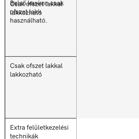
Belső kasíron csak
Csak ofszet lakkal
ofszet lakk
lakkozható
használható.
Csak ofszet lakkal
lakkozható
Extra felületkezelési
technikák