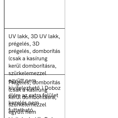
UV lakk, 3D UV lakk,
prégelés, 3D
prégelés, domborítás
(csak a kasírung
kerül domborításra,
szürkelemezzel
együtt nem
Prégelés, domborítás
kivitelezhető.) Doboz
(csak a kasírung
élére az extra felület
kerül domborításra,
kezelés nem
szürkelemezzel
futtatható.
együtt nem