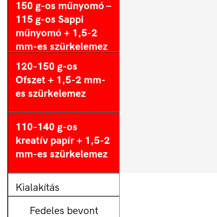
150 g-os műnyomó –
115 g-os Sappi
műnyomó + 1,5-2
mm-es szürkelemez
120-150 g-os
Ofszet + 1,5-2 mm-
es szürkelemez
110-140 g-os
kreatív papír + 1,5-2
mm-es szürkelemez
Kialakítás
Fedeles bevont