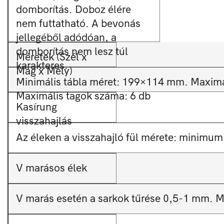
domborítás. Doboz élére
nem futtatható. A bevonás
jellegéből adódóan, a
domborítás nem lesz túl
Méretek (Szél x
karakteres.
Mag x Mély)
Minimális tábla méret: 199×114 mm. Maxim
Maximális tagok száma: 6 db
Kasírung
visszahajlás
Az éleken a visszahajló fül mérete: minimu
V marásos élek
V marás esetén a sarkok tűrése 0,5-1 mm. M