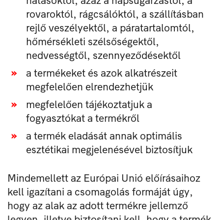
hatásoktól, azaz a napsugárzástól, a
rovaroktól, rágcsálóktól, a szállításban
rejlő veszélyektől, a páratartalomtól,
hőmérsékleti szélsőségektől,
nedvességtől, szennyeződésektől
a termékeket és azok alkatrészeit
megfelelően elrendezhetjük
megfelelően tájékoztatjuk a
fogyasztókat a termékről
a termék eladását annak optimális
esztétikai megjelenésével biztosítjuk
Mindemellett az Európai Unió előírásaihoz
kell igazítani a csomagolás formáját úgy,
hogy az alak az adott termékre jellemző
legyen, illetve biztosítani kell, hogy a termék