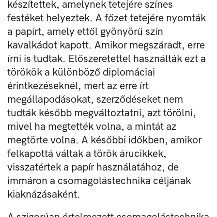
készítettek, amelynek tetejére színes
festéket helyeztek. A főzet tetejére nyomták
a papírt, amely ettől gyönyörű szín
kavalkádot kapott. Amikor megszáradt, erre
írni is tudtak. Előszeretettel használták ezt a
törökök a különböző diplomáciai
érintkezéseknél, mert az erre írt
megállapodásokat, szerződéseket nem
tudták később megváltoztatni, azt törölni,
mivel ha megtették volna, a mintát az
megtörte volna. A későbbi időkben, amikor
felkapottá váltak a török árucikkek,
visszatértek a papír használatához, de
immáron a csomagolástechnika céljának
kiaknázásaként.
A szigorúan értelmezett csomagolástechnika