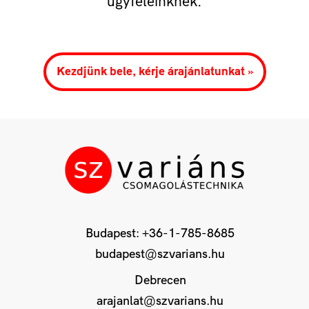
ügyfeleinknek.
Kezdjünk bele, kérje árajánlatunkat »
Budapest:
+36-1-785-8685
budapest@szvarians.hu
Debrecen
arajanlat@szvarians.hu