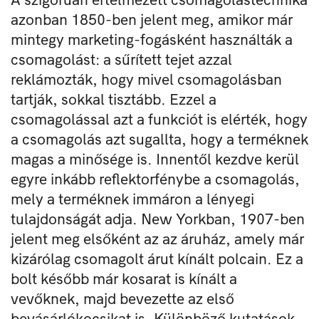
azonban 1850-ben jelent meg, amikor már
mintegy marketing-fogásként használták a
csomagolást: a sűrített tejet azzal
reklámozták, hogy mivel csomagolásban
tartják, sokkal tisztább. Ezzel a
csomagolással azt a funkciót is elérték, hogy
a csomagolás azt sugallta, hogy a terméknek
magas a minősége is. Innentől kezdve kerül
egyre inkább reflektorfénybe a csomagolás,
mely a terméknek immáron a lényegi
tulajdonságát adja. New Yorkban, 1907-ben
jelent meg elsőként az az áruház, amely már
kizárólag csomagolt árut kínált polcain. Ez a
bolt később már kosarat is kínált a
vevőknek, majd bevezette az első
bevásárlókocsikat is. Különböző kutatások,