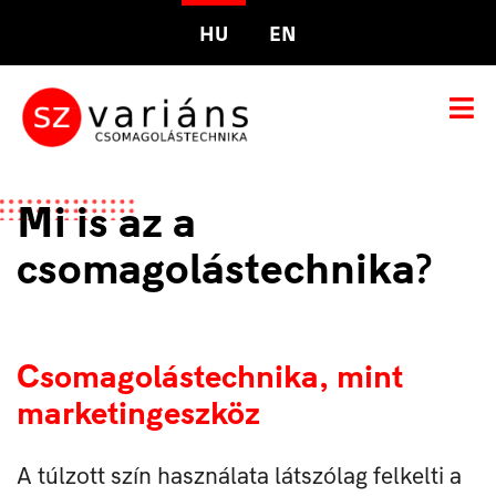
HU
EN
Mi is az a
csomagolástechnika?
Csomagolástechnika, mint
marketingeszköz
A túlzott szín használata látszólag felkelti a