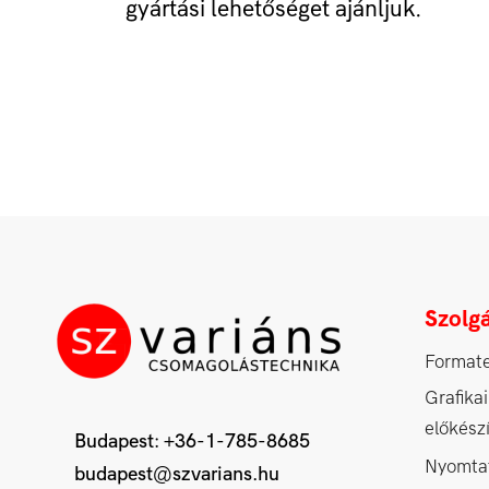
gyártási lehetőséget ajánljuk.
Szolgá
Format
Grafikai
előkész
Budapest:
+36-1-785-8685
Nyomta
budapest@szvarians.hu