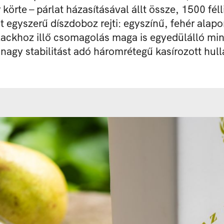
r körte – párlat házasításával állt össze, 1500 fé
át egyszerű díszdoboz rejti: egyszínű, fehér alap
alackhoz illő csomagolás maga is egyedülálló min
nagy stabilitást adó háromrétegű kasírozott hul