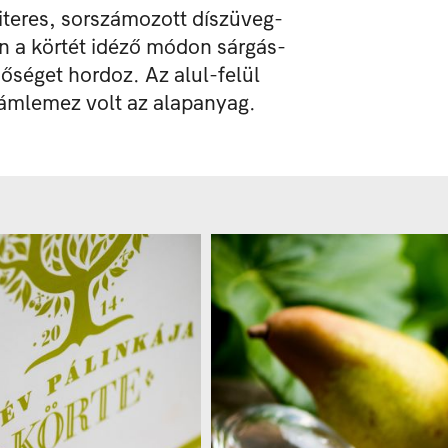
lliteres, sorszámozott díszüveg-
on a körtét idéző módon sárgás-
őséget hordoz. Az alul-felül
lámlemez volt az alapanyag.