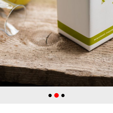
2014. évi Budapesti Pálinkafesztivál alkalmából tervezett italdobo