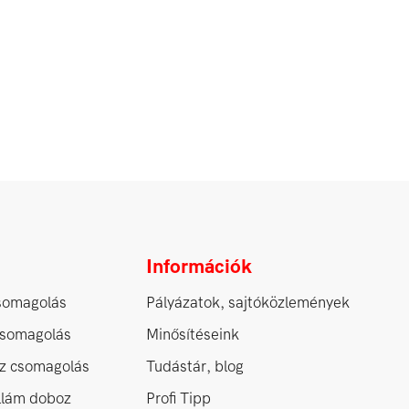
Információk
somagolás
Pályázatok, sajtóközlemények
csomagolás
Minősítéseink
z csomagolás
Tudástár, blog
ullám doboz
Profi Tipp