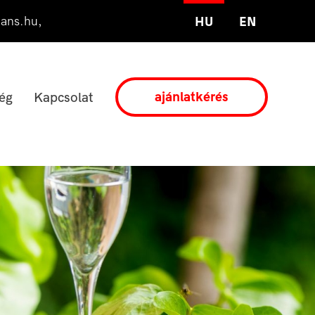
ians.hu
,
HU
EN
ajánlatkérés
ég
Kapcsolat