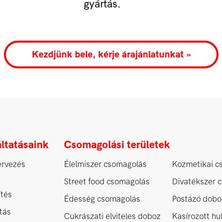
gyártás.
Kezdjünk bele, kérje árajánlatunkat »
ltatásaink
Csomagolási területek
ervezés
Élelmiszer csomagolás
Kozmetikai c
Street food csomagolás
Divatékszer 
ítés
Édesség csomagolás
Postázó dobo
tás
Cukrászati elviteles doboz
Kasírozott h