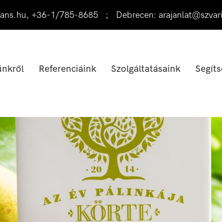
ans.hu
,
+36-1/785-8685
;
Debrecen:
arajanlat@szvar
nkről
Referenciáink
Szolgáltatásaink
Segíts