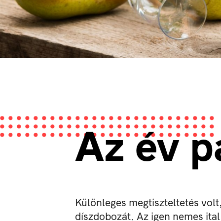
Az év p
Különleges megtiszteltetés volt
díszdobozát. Az igen nemes ital 