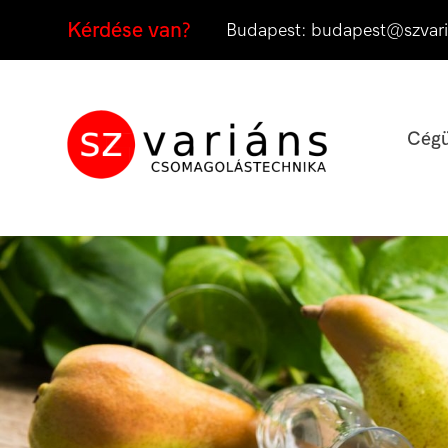
Kérdése van?
Budapest:
budapest@szvari
Cégü