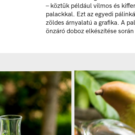
– köztük például vilmos és kiffe
palackkal. Ezt az egyedi pálink
zöldes árnyalatú a grafika. A p
önzáró doboz elkészítése során 